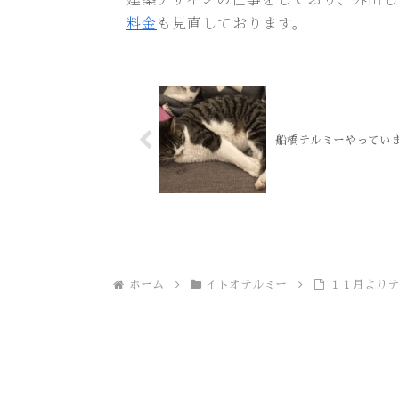
料金
も見直しております。
船橋テルミーやってい
ホーム
イトオテルミー
１１月より