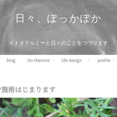
日々、ぽっかぽか
イトオテルミーと日々のことをつづります
blog
ito thermie
life design
profile
で施術はじまります