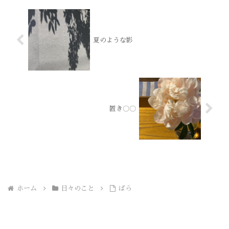
夏のような影
置き〇〇
ホーム
日々のこと
ばら