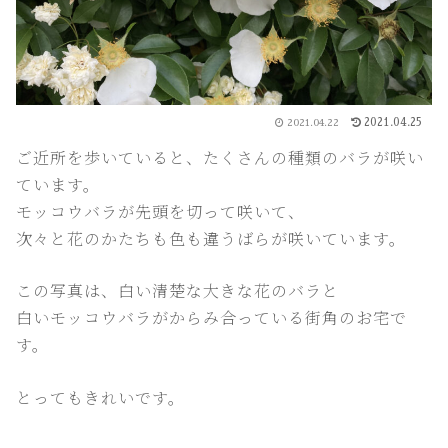
2021.04.25
2021.04.22
ご近所を歩いていると、たくさんの種類のバラが咲い
ています。
モッコウバラが先頭を切って咲いて、
次々と花のかたちも色も違うばらが咲いています。
この写真は、白い清楚な大きな花のバラと
白いモッコウバラがからみ合っている街角のお宅で
す。
とってもきれいです。