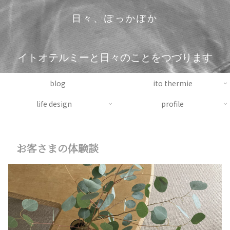
日々、ぽっかぽか
イトオテルミーと日々のことをつづります
blog
ito thermie
life design
profile
お客さまの体験談