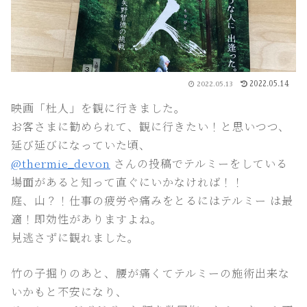
2022.05.14
2022.05.13
映画「杜人」を観に行きました。
お客さまに勧められて、観に行きたい！と思いつつ、
延び延びになっていた頃、
@thermie_devon
さんの投稿でテルミーをしている
場面があると知って直ぐにいかなければ！！
庭、山？！仕事の疲労や痛みをとるにはテルミー は最
適！即効性がありますよね。
見逃さずに観れました。
竹の子掘りのあと、腰が痛くてテルミーの施術出来な
いかもと不安になり、