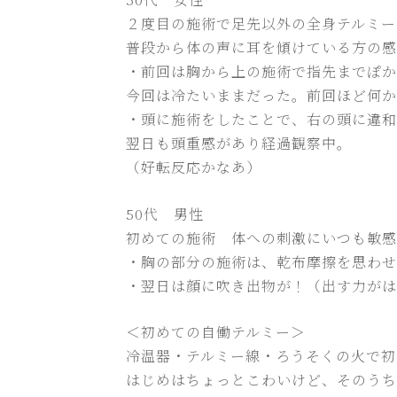
２度目の施術で足先以外の全身テルミー
普段から体の声に耳を傾けている方の感
・前回は胸から上の施術で指先までぽか
今回は冷たいままだった。前回ほど何か
・頭に施術をしたことで、右の頭に違和
翌日も頭重感があり経過観察中。
（好転反応かなあ）
50代 男性
初めての施術 体への刺激にいつも敏感
・胸の部分の施術は、乾布摩擦を思わせ
・翌日は顔に吹き出物が！（出す力がは
＜初めての自働テルミー＞
冷温器・テルミー線・ろうそくの火で初
はじめはちょっとこわいけど、そのうち