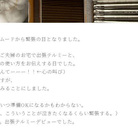
ムードから緊張の日となりました。
ご夫婦のお宅で出張テルミーと、
の使い方をお伝えする日でした。
んてーーー！！←心の叫び）
すが、
みることにしました。
いつ準備OKになるかもわからない。
、こういうことが泣きたくなるくらい緊張する。）
。出張テルミーデビューでした。