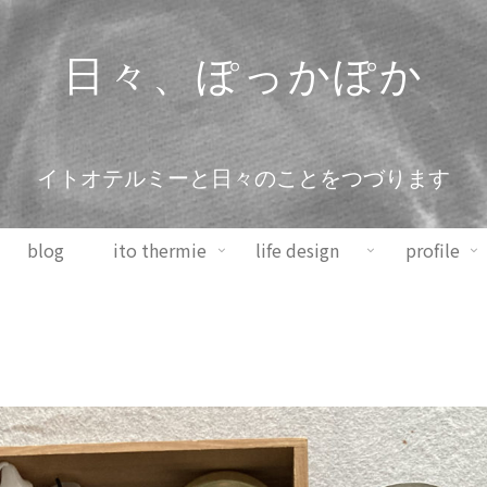
日々、ぽっかぽか
イトオテルミーと日々のことをつづります
blog
ito thermie
life design
profile