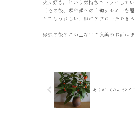
火が好き。という気持ちでトライしてい
（その後、頭や顔への自働テルミーを煙
とてもうれしい。脳にアプローチできる
緊張の後のこの上ないご褒美のお話はま
あけましておめでとう