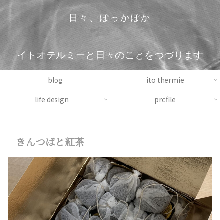
日々、ぽっかぽか
イトオテルミーと日々のことをつづります
blog
ito thermie
life design
profile
きんつばと紅茶