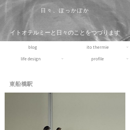
日々、ぽっかぽか
イトオテルミーと日々のことをつづります
blog
ito thermie
life design
profile
東船橋駅