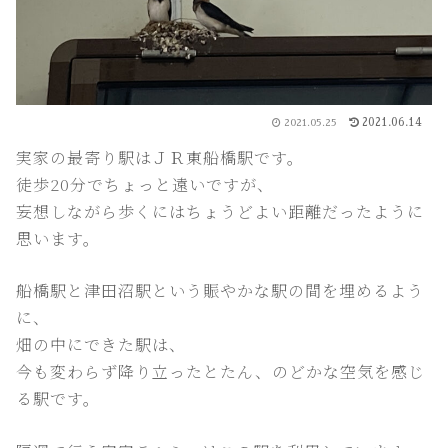
2021.06.14
2021.05.25
実家の最寄り駅はＪＲ東船橋駅です。
徒歩20分でちょっと遠いですが、
妄想しながら歩くにはちょうどよい距離だったように
思います。
船橋駅と津田沼駅という賑やかな駅の間を埋めるよう
に、
畑の中にできた駅は、
今も変わらず降り立ったとたん、のどかな空気を感じ
る駅です。