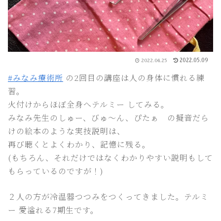
2022.05.09
2022.04.25
#みなみ療術所
の2回目の講座は人の身体に慣れる練
習。
火付けからほぼ全身へテルミー してみる。
みなみ先生のしゅー、びゅ〜ん、ぴたぁ の擬音だら
けの絵本のような実技説明は、
再び聴くとよくわかり、記憶に残る。
(もちろん、それだけではなくわかりやすい説明もして
もらっているのですが！)
２人の方が冷温器つつみをつくってきました。テルミ
ー 愛溢れる7期生です。