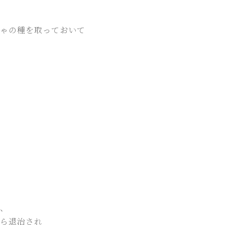
ゃの種を取っておいて
、
ら退治され