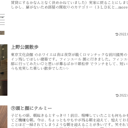
賃貸にするかなんとなく決めかねていました）実家に戻ることにしま
しかし、扉がないため部屋の間取りのカテゴリー（３ＬＤＫと...more
2022.
上野公園散歩
東京文化会館 のホワイエは夜は夜空が続くロマンチックな前川國男の
イン残してほしい建築です。フィンユール 展に行きました。フィンユ
邸に行ってみたい♡と思いが募るばかり韻松亭 でランチをして、短い
らも充実した楽しい散歩でした✨✨
2022.
⑨頭と顔にテルミー
子どもの頃、朝起きるとすっきり！前日、喧嘩していたことも何もか
てご機嫌な朝。今は、ちょっともやもやが残る朝を迎えて、憶えてお
ことほど一掃されてしまうような朝を迎えることが多いです。笑それ