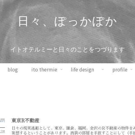
日々、ぽっかぽか
イトオテルミーと日々のことをつづります
blog
ito thermie
life design
profile
東京R不動産
日々の現実逃避として、東京、鎌倉、福岡、金沢のＲ不動産の物件を
妄想するということがあります。西荻の部屋を手放すことにして（手