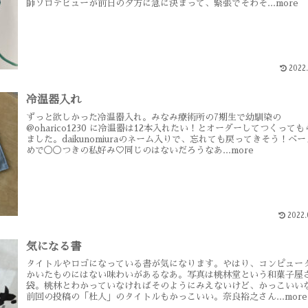
師ソロデビューが前日の夕方に急に決まって、緊張でそわそ...more
2022.
冷温器入れ
ずっと欲しかった冷温器入れ。みなみ療術所の7期生で幼馴染の
@oharico1230 に冷温器は12本入れたい！とオーダーしてつくっても
ました。daikunomiuraのネーム入りで、忘れても戻ってきそう！ベ
めで◯◯つきの私好み♡同じのはないだろうなあ...more
2022.
気になる書
タイトルやロゴになっている書が気になります。やはり、コンピュー
かいたものにはない味わいがあるなあ。写真は桃林堂という和菓子屋
袋。桃林とわかっていなければそのようにみえないけど、かっこいい
前回の投稿の「杜人」のタイトルもかっこいい。奈良裕之さん...more