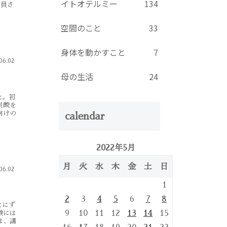
イトオテルミー
134
会員さ
空間のこと
33
身体を動かすこと
7
06.02
母の生活
24
た。初
炭酸を
向けの
calendar
2022年5月
月
火
水
木
金
土
日
06.02
1
2
3
4
5
6
7
8
とにず
9
10
11
12
13
14
15
験には
は、講