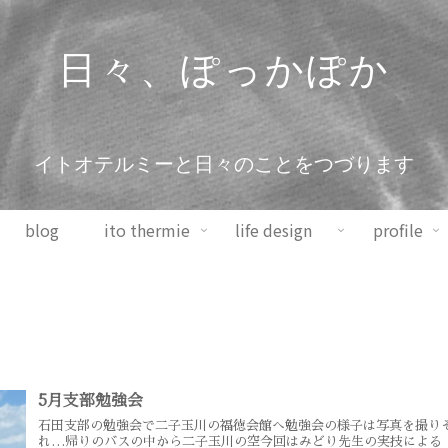
日々、ぽっかぽか
イトオテルミーと日々のことをつづります
blog
ito thermie
life design
profile
5月支部勉強会
石田支部の勉強会で二子玉川の福徳会館へ勉強会の様子は写真を撮り
れ…帰りのバスの中から二子玉川の空今回はみどり先生の実技による