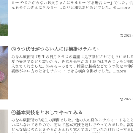
ミー やりたがらないお父ちゃんにテルミー する場合はー」でした。
んもモデルさんにテルミー したりと和気あいあいでした。モ...more
2022.
⑤うつ伏せがつらい人には横掛けテルミー
みなみ療術所 7期生の日月クラスの講座に見学参加させてもらいまし
夏の暑さでたどり着いたら、みなみ先生がお手製のはちみつレモン微
入れてくれました。沁みる〜♡さて、授業は腰痛などでうつ伏せや仰
姿勢が辛い方のときもテルミー できる横向き掛けでした。...more
2022.
④基本実技をとおしでやってみる
みなみ療術所の7期生の講習でした。他の人の身体にテルミー するこ
いぶんなれてきたので、初めて基本実技を通しでやってみました。試
どんな感じのことをやるかふんわり覚えておいていただければ〜写真