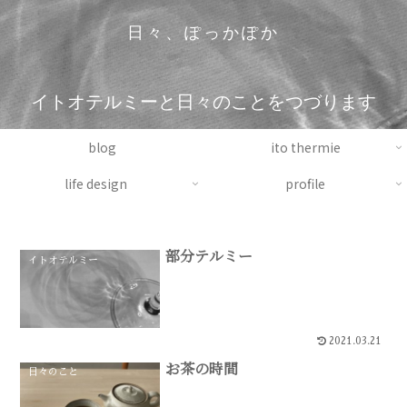
日々、ぽっかぽか
イトオテルミーと日々のことをつづります
blog
ito thermie
life design
profile
部分テルミー
イトオテルミー
2021.03.21
お茶の時間
日々のこと